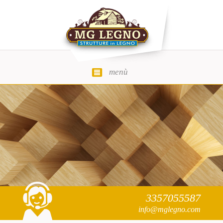
menù
MG Legno
3357055587
info@mglegno.com