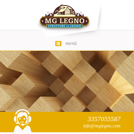
menù
MG Legno
3357055587
info@mglegno.com