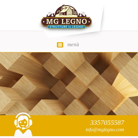
menù
MG Legno
3357055587
info@mglegno.com