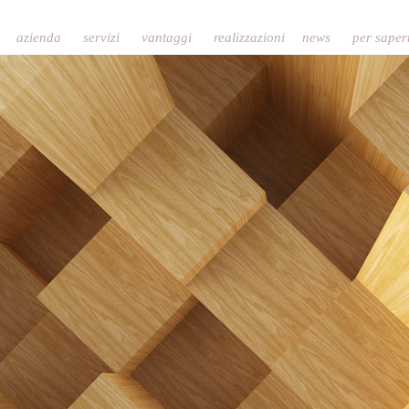
azienda
servizi
vantaggi
realizzazioni
news
per saper