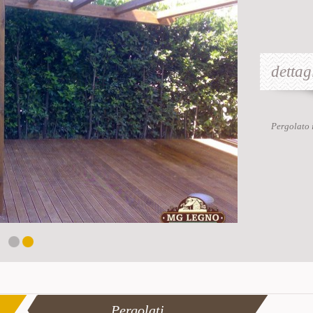
dettagl
Pergolato 
Pergolati