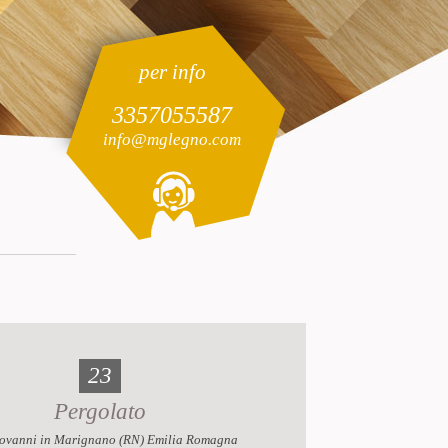
per info
3357055587
info@mglegno.com
23
Pergolato
ovanni in Marignano (RN) Emilia Romagna