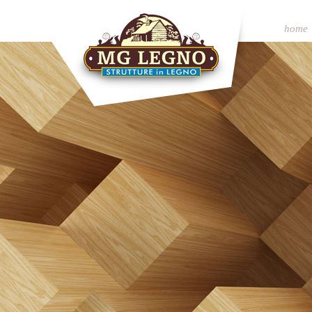
home
MG Legno