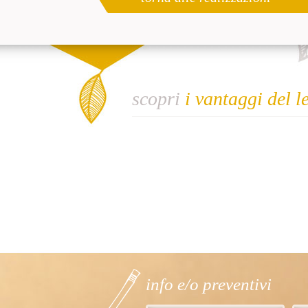
scopri
i vantaggi del l
info e/o preventivi