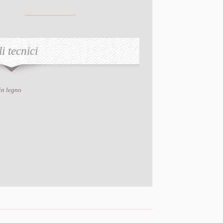
i tecnici
in legno