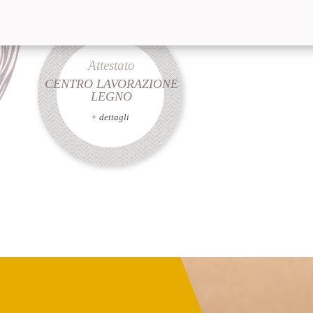
Attestato
CENTRO LAVORAZIONE
LEGNO
+ dettagli