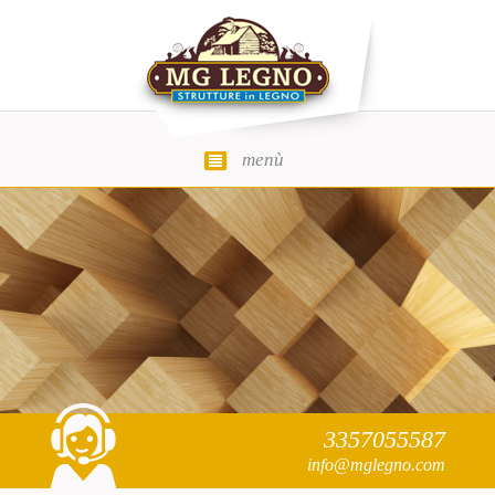
menù
MG Legno
3357055587
info@mglegno.com