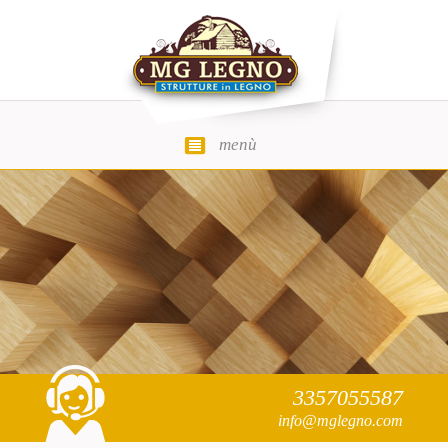
menù
MG Legno
3357055587
info@mglegno.com