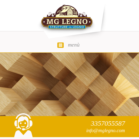
menù
MG Legno
3357055587
info@mglegno.com